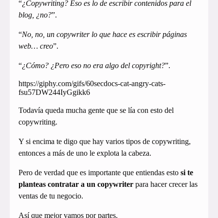
“
¿Copywriting? Eso es lo de escribir contenidos para el
blog, ¿no?
”.
“
No, no, un copywriter lo que hace es escribir páginas
web… creo
”.
“
¿Cómo? ¿Pero eso no era algo del copyright?
”.
https://giphy.com/gifs/60secdocs-cat-angry-cats-
fsu57DW244IyGgikk6
Todavía queda mucha gente que se lía con esto del
copywriting.
Y si encima te digo que hay varios tipos de copywriting,
entonces a más de uno le explota la cabeza.
Pero de verdad que es importante que entiendas esto
si te
planteas contratar a un copywriter
para hacer crecer las
ventas de tu negocio.
Así que mejor vamos por partes.