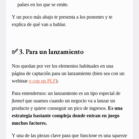
países en los que se emite.
Y un poco más abajo te presenta a los ponentes y te
explica de qué van a hablar.
✅ 3. Para un lanzamiento
Nos quedan por ver los elementos habituales en una
página de captación para un lanzamiento (bien sea con un
webinar
o con un PLF
).
Para entendernos: un lanzamiento es un tipo especial de
funnel
que usamos cuando un negocio va a lanzar un
producto y quiere conseguir un pico de ingresos.
Es una
estrategia bastante compleja donde entran en juego
muchos factores.
Y una de las piezas clave para que funcione es una
squeeze