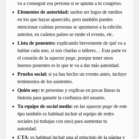
va a conseguir esa persona si se apunta a tu congreso.
Elementos de autoridad:
suelen ser logos de medios
en los que hayas aparecido, pero también puedes
mencionar cuántas personas se apuntaron a la edición
anterior, en cuántos países se emite el evento, etc.
Lista de ponentes:
explicando brevemente de qué va a
hablar cada uno, si son charlas o talleres… Esta parte es
el corazón de la
squeeze page
, porque tener unos
buenos ponentes es lo que te va a dar más autoridad.
Prueba social:
si ya has hecho un evento antes, incluye
testimonios de los asistentes.
Quién soy:
te presentas y explicas en pocas líneas tu
historia para ganarte la confianza del usuario.
Tu equipo de
social media
:
en las
squeeze page
de este
tipo también es habitual incluir al equipo de redes
sociales (si trabajas con uno) para aumentar tu
autoridad.
CTA
: es habitual incluir una al principio de la página y