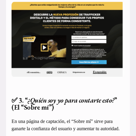
✅ 3. “
¿Quién soy yo para contarte esto?
”
(El “Sobre mí”)
En una página de captación, el “Sobre mí” sirve para
ganarte la confianza del usuario y aumentar tu autoridad.