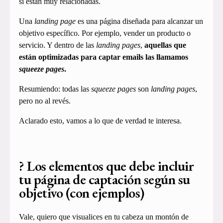
sí están muy relacionadas.
Una
landing page
es una página diseñada para alcanzar un
objetivo específico. Por ejemplo, vender un producto o
servicio. Y dentro de las
landing pages
,
aquellas que
están optimizadas para captar emails las llamamos
squeeze pages
.
Resumiendo: todas las
squeeze pages
son
landing pages
,
pero no al revés.
Aclarado esto, vamos a lo que de verdad te interesa.
? Los elementos que debe incluir
tu página de captación según su
objetivo (con ejemplos)
Vale, quiero que visualices en tu cabeza un montón de