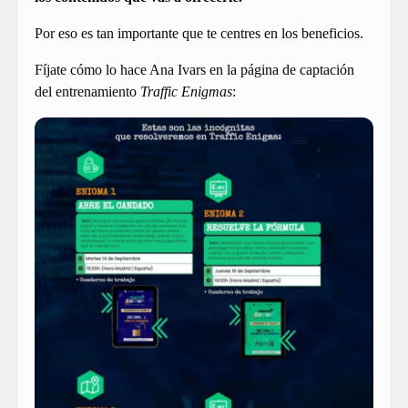
Por eso es tan importante que te centres en los beneficios.
Fíjate cómo lo hace Ana Ivars en la página de captación
del entrenamiento
Traffic Enigmas
: