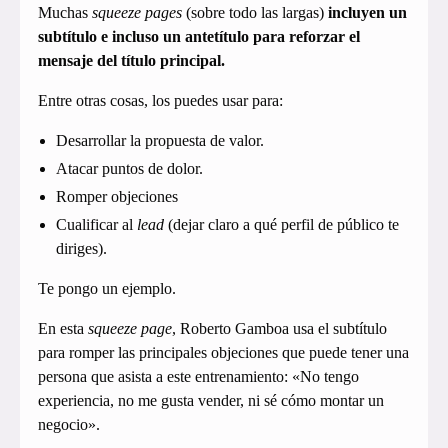
Muchas
squeeze pages
(sobre todo las largas)
incluyen un
subtítulo e incluso un antetítulo para reforzar el
mensaje del título principal.
Entre otras cosas, los puedes usar para:
Desarrollar la propuesta de valor.
Atacar puntos de dolor.
Romper objeciones
Cualificar al
lead
(dejar claro a qué perfil de público te
diriges).
Te pongo un ejemplo.
En esta
squeeze page
, Roberto Gamboa usa el subtítulo
para romper las principales objeciones que puede tener una
persona que asista a este entrenamiento: «No tengo
experiencia, no me gusta vender, ni sé cómo montar un
negocio».