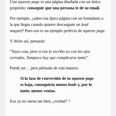
Una
squeeze page
es una página diseñada con un único
propósito:
conseguir que una persona te dé su email.
Por ejemplo, ¿sabes esa típica página con un formulario a
la que llegas cuando quieres descargarte un
lead
magnet
? Pues eso es un ejemplo perfecto de
squeeze page
.
Y dicho así, pensarás:
“
Vaya cosa, pero si eso lo escribo yo con los ojos
cerrados. Tampoco hay que complicarse tanto
”.
Puede ser… pero piénsalo de esta manera:
Si la tasa de conversión de tu
squeeze page
es baja, conseguirás menos
leads
y, por lo
tanto, menos ventas.
Eso ya no suena tan bien, ¿verdad? ?