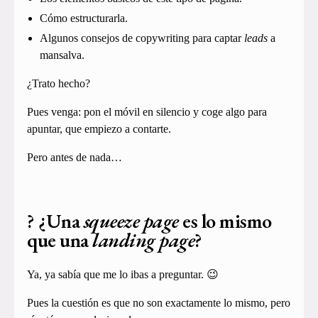
Cómo estructurarla.
Algunos consejos de copywriting para captar
leads
a
mansalva.
¿Trato hecho?
Pues venga: pon el móvil en silencio y coge algo para
apuntar, que empiezo a contarte.
Pero antes de nada…
? ¿Una
squeeze page
es lo mismo
que una
landing page
?
Ya, ya sabía que me lo ibas a preguntar. 😉
Pues la cuestión es que no son exactamente lo mismo, pero