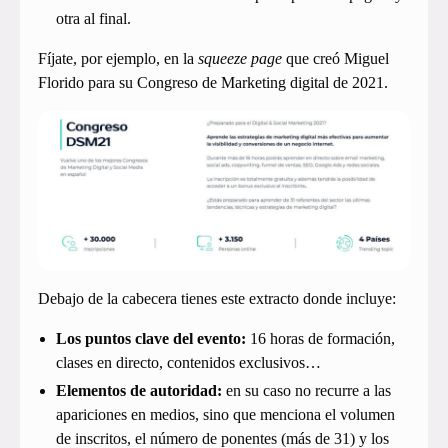
otra al final.
Fíjate, por ejemplo, en la
squeeze page
que creó Miguel
Florido para su Congreso de Marketing digital de 2021.
Debajo de la cabecera tienes este extracto donde incluye:
Los puntos clave del evento:
16 horas de formación,
clases en directo, contenidos exclusivos…
Elementos de autoridad:
en su caso no recurre a las
apariciones en medios, sino que menciona el volumen
de inscritos, el número de ponentes (más de 31) y los