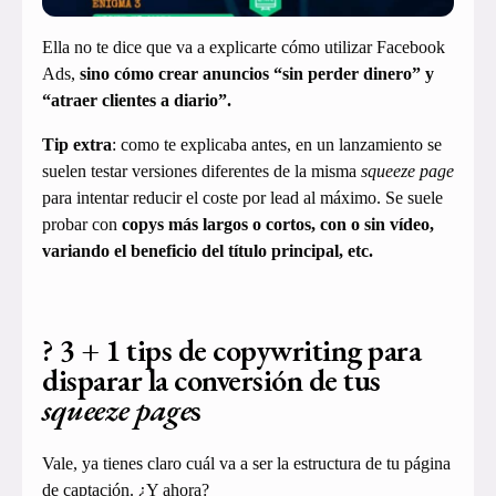
Ella no te dice que va a explicarte cómo utilizar Facebook
Ads,
sino cómo crear anuncios “sin perder dinero” y
“atraer clientes a diario”.
Tip extra
: como te explicaba antes, en un lanzamiento se
suelen testar versiones diferentes de la misma
squeeze page
para intentar reducir el coste por lead al máximo. Se suele
probar con
copys más largos o cortos, con o sin vídeo,
variando el beneficio del título principal, etc.
? 3 + 1 tips de copywriting para
disparar la conversión de tus
squeeze page
s
Vale, ya tienes claro cuál va a ser la estructura de tu página
de captación. ¿Y ahora?