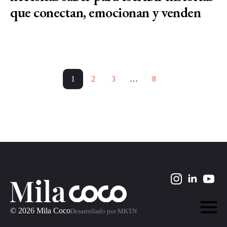
que conectan, emocionan y venden
1
2
3
…
8
© 2026 Mila Coco
Desarrollado por MKTN