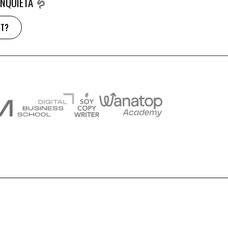
NQUIETA 🪱
UT?