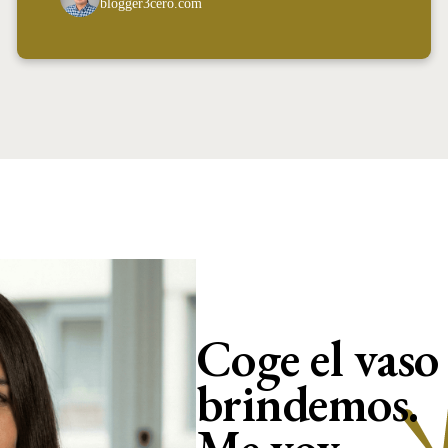
blogger3cero.com
Coge el vaso
brindemos.
Me voy