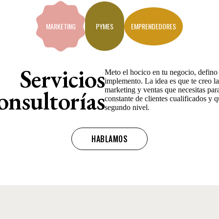
MARKETING
PYMES
EMPRENDEDORES
Servicios
Meto el hocico en tu negocio, defino l
implemento. La idea es que te creo la
onsultorías
marketing y ventas que necesitas para
constante de clientes cualificados y qu
segundo nivel.
HABLAMOS