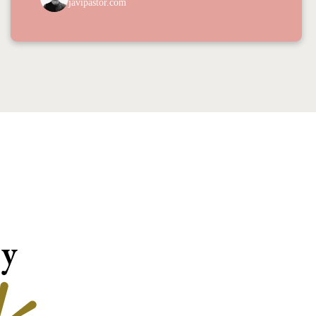
javipastor.com
 y