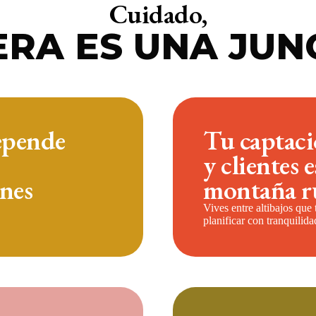
Cuidado,
ERA ES UNA JUN
epende
Tu captaci
y clientes 
nes
montaña r
Vives entre altibajos que
planificar con tranquilida