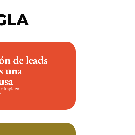
GLA
ón de leads
es una
usa
 te impiden
d.