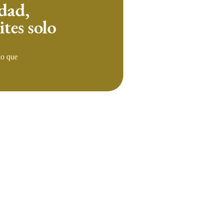
idad,
tes solo
lo que