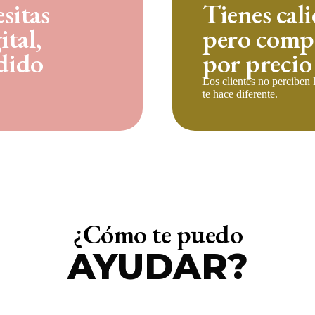
sitas
Tienes cal
tal,
pero compi
rdido
por precio
Los clientes no perciben 
te hace diferente.
¿Cómo te puedo
AYUDAR?