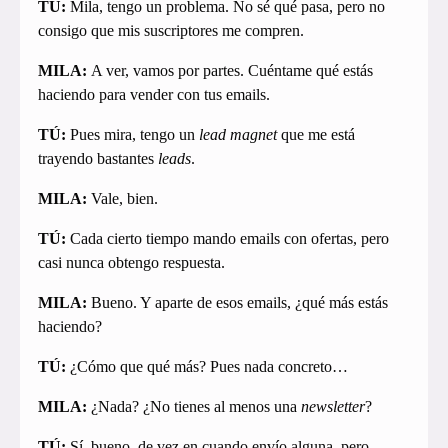
TÚ:
Mila, tengo un problema. No sé qué pasa, pero no
consigo que mis suscriptores me compren.
MILA:
A ver, vamos por partes. Cuéntame qué estás
haciendo para vender con tus emails.
TÚ:
Pues mira, tengo un
lead magnet
que me está
trayendo bastantes
leads
.
MILA:
Vale, bien.
TÚ:
Cada cierto tiempo mando emails con ofertas, pero
casi nunca obtengo respuesta.
MILA:
Bueno. Y aparte de esos emails, ¿qué más estás
haciendo?
TÚ:
¿Cómo que qué más? Pues nada concreto…
MILA:
¿Nada? ¿No tienes al menos una
newsletter
?
TÚ:
Sí, bueno, de vez en cuando envío alguna, pero