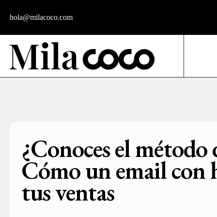
hola@milacoco.com
¿Conoces el método d
Cómo un email con h
tus ventas