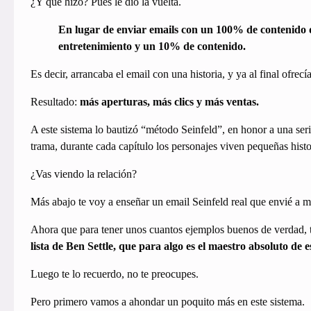
¿Y qué hizo? Pues le dio la vuelta.
En lugar de enviar emails con un 100% de contenido d
entretenimiento y un 10% de contenido.
Es decir, arrancaba el email con una historia, y ya al final ofrecía
Resultado:
más aperturas, más clics y más ventas.
A este sistema lo bautizó “método Seinfeld”, en honor a una ser
trama, durante cada capítulo los personajes viven pequeñas histor
¿Vas viendo la relación?
Más abajo te voy a enseñar un email Seinfeld real que envié a m
Ahora que para tener unos cuantos ejemplos buenos de verdad, t
lista de Ben Settle, que para algo es el maestro absoluto de 
Luego te lo recuerdo, no te preocupes.
Pero primero vamos a ahondar un poquito más en este sistema.