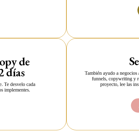
Se
copy de
2 días
También ayudo a negocios a
funnels, copywriting y 
e. Te desvelo cada
proyecto, lee las in
los implementes.