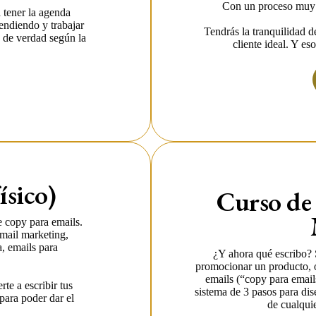
Con un proceso muy s
 tener la agenda
endiendo y trabajar
Tendrás la tranquilidad d
n de verdad según la
cliente ideal. Y es
ísico)
Curso de 
e copy para emails.
email marketing,
, emails para
¿Y ahora qué escribo? 
promocionar un producto, o
emails (“copy para email
rte a escribir tus
sistema de 3 pasos para dis
 para poder dar el
de cualqui