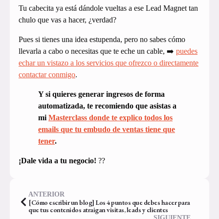
Tu cabecita ya está dándole vueltas a ese Lead Magnet tan
chulo que vas a hacer, ¿verdad?
Pues si tienes una idea estupenda, pero no sabes cómo
llevarla a cabo o necesitas que te eche un cable, ➡️
puedes
echar un vistazo a los servicios que ofrezco o directamente
contactar conmigo
.
Y si quieres generar ingresos de forma
automatizada, te recomiendo que asistas a
mi
Masterclass donde te explico todos los
emails que tu embudo de ventas tiene que
tener
.
¡Dale vida a tu negocio!
??
ANTERIOR
[Cómo escribir un blog] Los 4 puntos que debes hacer para
que tus contenidos atraigan visitas, leads y clientes
SIGUIENTE